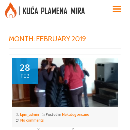
TO
Skip
to
NA
content
MONTH:
FEBRUARY 2019
28
FEB
kpm_admin
Posted in
Nekategorisano
No comments