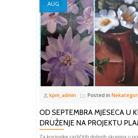
AUG
kpm_admin
Posted in
Nekategor
OD SEPTEMBRA MJESECA U K
DRUŽENJE NA PROJEKTU PLAM
Za korisnike različitih dobnih skupina u pon