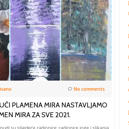
isano
No comments
UĆI PLAMENA MIRA NASTAVLJAMO
EN MIRA ZA SVE 2021.
udi su slijedeće radionice: radionice joge i slikanja