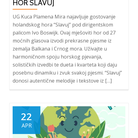
HOR SLAVUJ
UG Kuca Plamena Mira najavljuje gostovanje
holandskog hora “Slavuj” pod dirigentskom
palicom Ivo Boswijk. Ovaj mješoviti hor od 27
moćnih glasova izvodi prekrasne pjesme iz
zemalja Balkana i Crnog mora. Uživajte u
harmoničnom spoju horskog pjevanja,
solističkih izvedbi te dueta i kvarteta koji daju
posebnu dinamiku i zvuk svakoj pjesmi. “Slavuj”
donosi autentične melodije i tekstove iz […]
22
APR