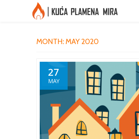
Skip
to
content
MONTH:
MAY 2020
27
MAY