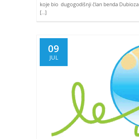
koje bio dugogodišnji član benda Dubioza 
[…]
09
JUL