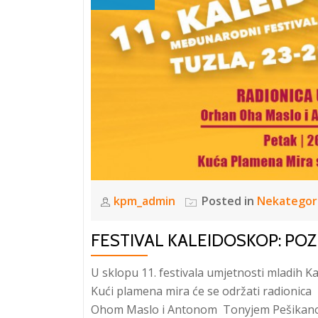
kpm_admin
Posted in
Nekategor
FESTIVAL KALEIDOSKOP: POZ
U sklopu 11. festivala umjetnosti mladih Ka
Kući plamena mira će se održati radionica
Ohom Maslo i Antonom Tonyjem Pešikanom