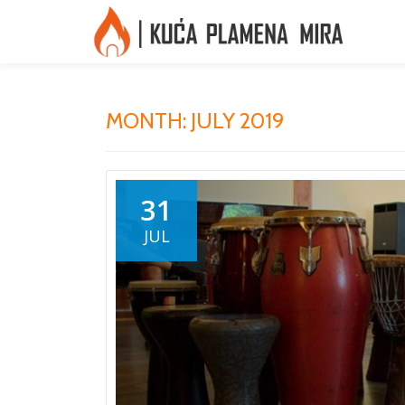
Skip
to
content
MONTH:
JULY 2019
31
JUL