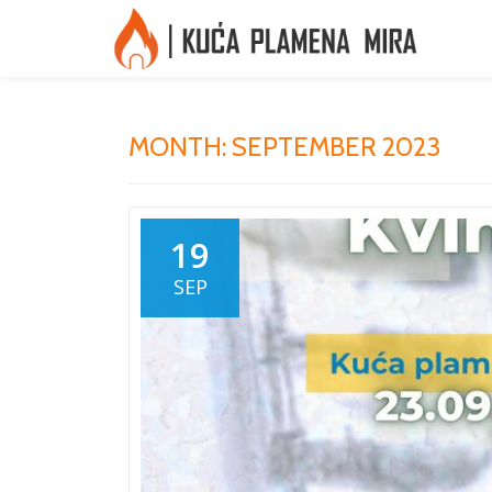
Skip
to
content
MONTH:
SEPTEMBER 2023
19
SEP