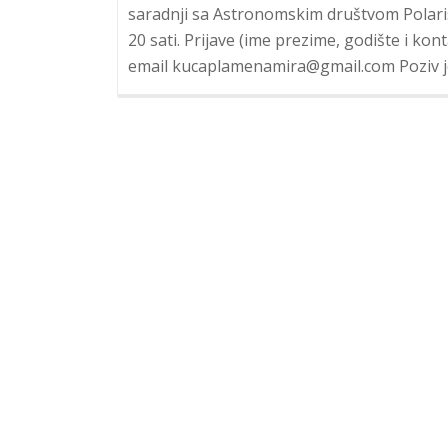
saradnji sa Astronomskim društvom Polaris
20 sati. Prijave (ime prezime, godište i kon
email kucaplamenamira@gmail.com Poziv je