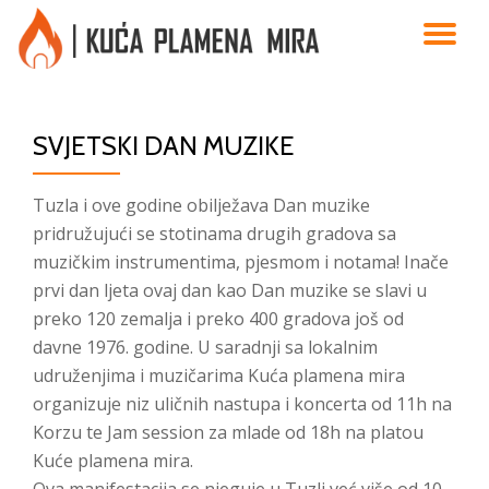
TO
Skip
to
NA
content
SVJETSKI DAN MUZIKE
Tuzla i ove godine obilježava Dan muzike
pridružujući se stotinama drugih gradova sa
muzičkim instrumentima, pjesmom i notama! Inače
prvi dan ljeta ovaj dan kao Dan muzike se slavi u
preko 120 zemalja i preko 400 gradova još od
davne 1976. godine. U saradnji sa lokalnim
udruženjima i muzičarima Kuća plamena mira
organizuje niz uličnih nastupa i koncerta od 11h na
Korzu te Jam session za mlade od 18h na platou
Kuće plamena mira.