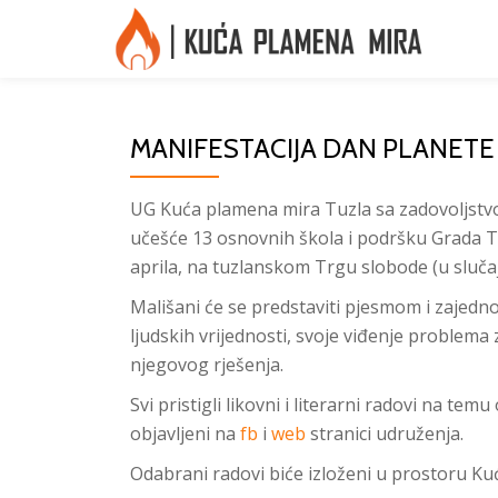
Skip
to
content
MANIFESTACIJA DAN PLANETE 
UG Kuća plamena mira Tuzla sa zadovoljstvo
učešće 13 osnovnih škola i podršku Grada Tu
aprila, na tuzlanskom Trgu slobode (u slučaj
Mališani će se predstaviti pjesmom i zajedn
ljudskih vrijednosti, svoje viđenje problema
njegovog rješenja.
Svi pristigli likovni i literarni radovi na te
objavljeni na
fb
i
web
stranici udruženja.
Odabrani radovi biće izloženi u prostoru Kuć