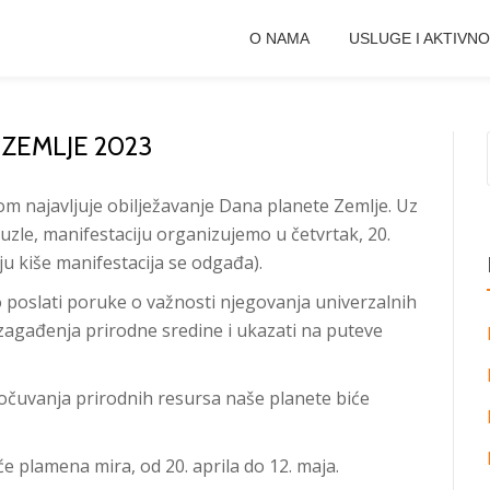
O NAMA
USLUGE I AKTIVNO
ZEMLJE 2023
m najavljuje obilježavanje Dana planete Zemlje. Uz
zle, manifestaciju organizujemo u četvrtak, 20.
u kiše manifestacija se odgađa).
o poslati poruke o važnosti njegovanja univerzalnih
 zagađenja prirodne sredine i ukazati na puteve
mu očuvanja prirodnih resursa naše planete biće
e plamena mira, od 20. aprila do 12. maja.