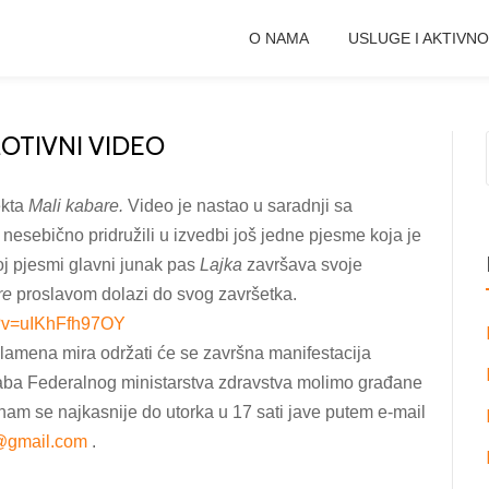
O NAMA
USLUGE I AKTIVNO
OTIVNI VIDEO
ekta
Mali kabare.
Video je nastao u saradnji sa
nesebično pridružili u izvedbi još jedne pjesme koja je
oj pjesmi glavni junak pas
Lajka
završava svoje
re
proslavom
dolazi do svog završetka.
?v=uIKhFfh97OY
plamena mira održati će se završna manifestacija
štaba Federalnog ministarstva zdravstva molimo građane
a nam se najkasnije do utorka u 17 sati jave putem e-mail
@gmail.com
.