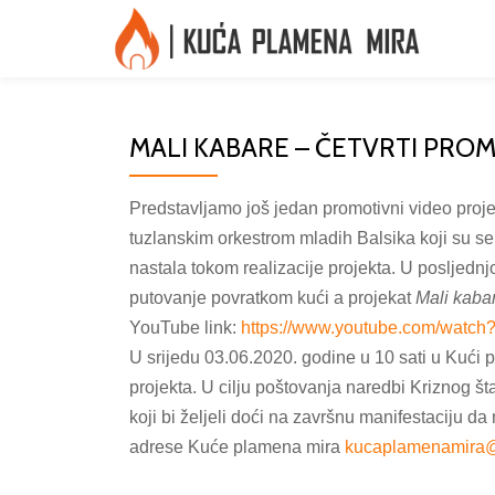
Skip
to
content
MALI KABARE – ČETVRTI PROM
Predstavljamo još jedan promotivni video proj
tuzlanskim orkestrom mladih Balsika koji su se 
nastala tokom realizacije projekta. U posljednj
putovanje povratkom kući a projekat
Mali kaba
YouTube link:
https://www.youtube.com/
watch
U srijedu 03.06.2020. godine u 10 sati u Kući 
projekta. U cilju poštovanja naredbi Kriznog 
koji bi željeli doći na završnu manifestaciju d
adrese Kuće plamena mira
kucaplamenamira